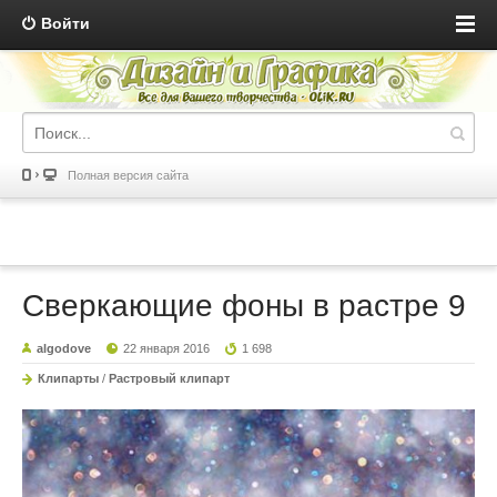
Войти
Полная версия сайта
Сверкающие фоны в растре 9
algodove
22 января 2016
1 698
Клипарты
/
Растровый клипарт