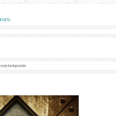
я сеть
r rusty backgrounds