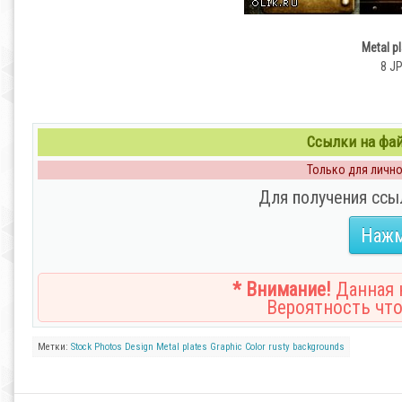
Metal p
8 JP
Ссылки на файл
Только для личног
Для получения ссы
Нажм
* Внимание!
Данная н
Вероятность что
Метки:
Stock Photos
Design
Metal
plates
Graphic
Color
rusty
backgrounds