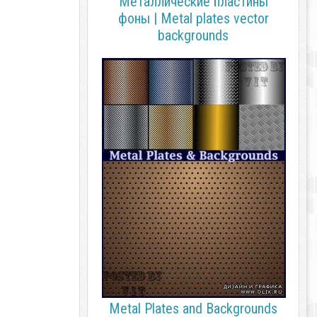
Металлические пластины
фоны | Metal plates vector
backgrounds
Metal Plates and Backgrounds