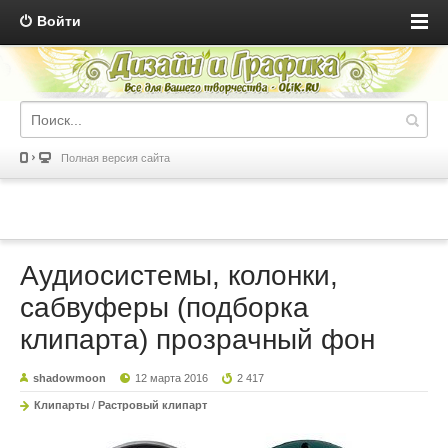
Войти
Полная версия сайта
Аудиосистемы, колонки,
сабвуферы (подборка
клипарта) прозрачный фон
shadowmoon
12 марта 2016
2 417
Клипарты
/
Растровый клипарт