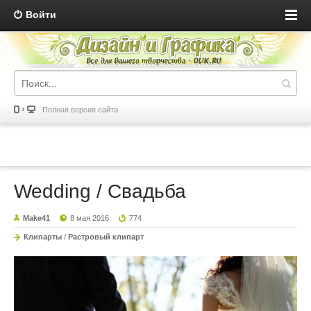
Войти
Полная версия сайта
Wedding / Свадьба
Make41
8 мая 2016
774
Клипарты
/
Растровый клипарт