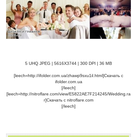
5 UHQ JPEG | 5616X3744 | 300 DPI | 36 MB
[leech=http://ifolder.com.ua/zhawp9sxu1il.html]Скачать с
ifolder.com.ua
[/leech]
[leech=http://nitroflare.com/view/E5822AE7F214245/Wedding.ra
r]Скачать с nitroflare.com
[/leech]