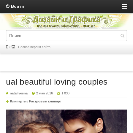
Войти
Полная версия сайта
ual beautiful loving couples
natalivesna
2 мая 2016
1 030
Клипарты
/
Растровый клипарт