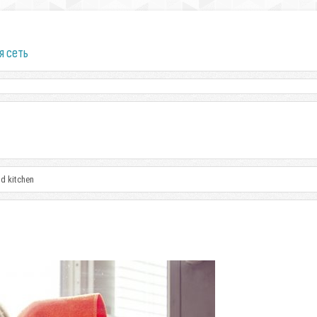
я сеть
nd kitchen