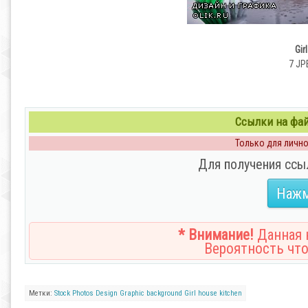
Gir
7 JP
Ссылки на файл
Только для личног
Для получения ссы
Нажм
* Внимание!
Данная н
Вероятность что
Метки:
Stock Photos
Design
Graphic
background
Girl
house
kitchen