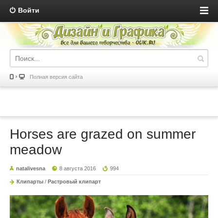
Войти
Полная версия сайта
Horses are grazed on summer
meadow
natalivesna
8 августа 2016
994
Клипарты
/
Растровый клипарт