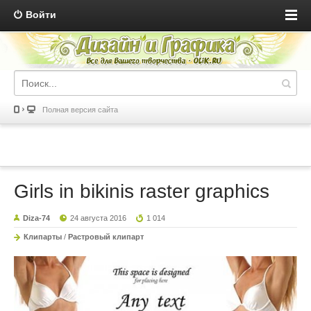
Войти
Полная версия сайта
Girls in bikinis raster graphics
Diza-74
24 августа 2016
1 014
Клипарты
/
Растровый клипарт