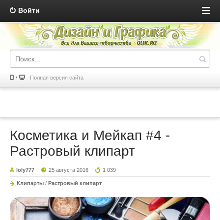
Войти
Полная версия сайта
Косметика и Мейкап #4 -
Растровый клипарт
loly777
25 августа 2016
1 039
Клипарты
/
Растровый клипарт