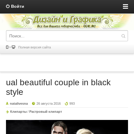
Войти
Полная версия сайта
ual beautiful couple in black
style
natalivesna
26 августа 2016
993
Клипарты
/
Растровый клипарт