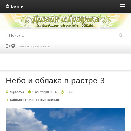
Войти
Полная версия сайта
Небо и облака в растре 3
algodove
6 сентября 2016
1 333
Клипарты
/
Растровый клипарт