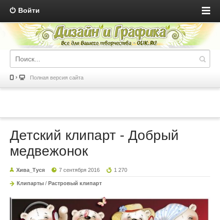
Войти
Полная версия сайта
Детский клипарт - Добрый
медвежонок
Хива_Туся
7 сентября 2016
1 270
Клипарты
/
Растровый клипарт