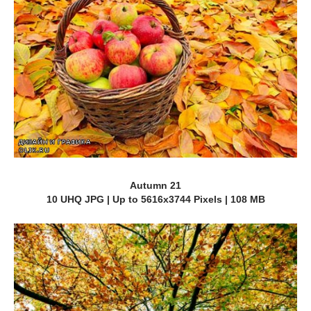
Autumn 21
10 UHQ JPG | Up to 5616x3744 Pixels | 108 MB