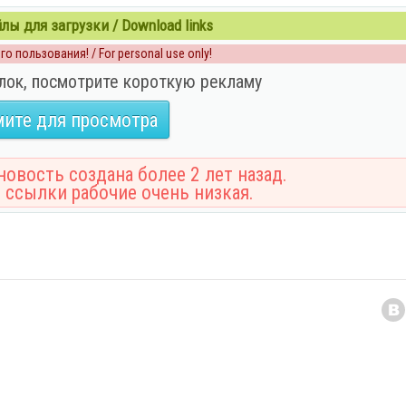
ы для загрузки / Download links
о пользования! / For personal use only!
лок, посмотрите короткую рекламу
ите для просмотра
овость создана более 2 лет назад.
 ссылки рабочие очень низкая.