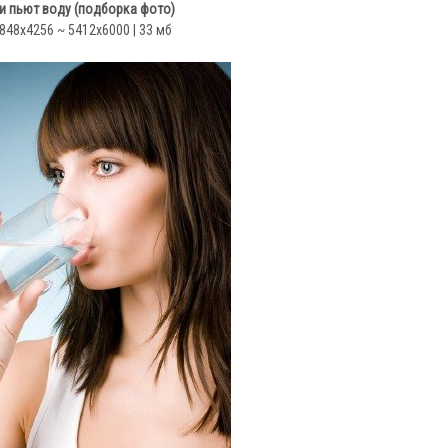
и пьют воду (подборка фото)
 2848x4256 ~ 5412x6000 | 33 мб