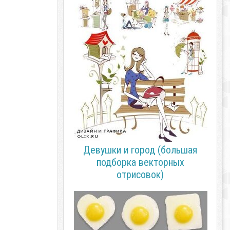
Девушки и город (большая
подборка векторных
отрисовок)