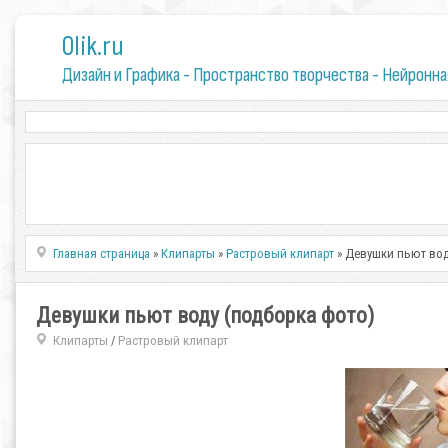
0lik.ru
Дизайн и Графика - Пространство творчества - Нейронна
Главная страница
»
Клипарты
»
Растровый клипарт
» Девушки пьют вод
Девушки пьют воду (подборка фото)
Клипарты
Растровый клипарт
/