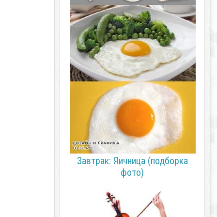
Завтрак: Яичница (подборка
фото)