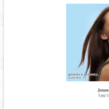
Девушк
5 jpg |