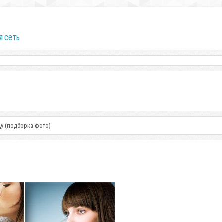
я сеть
у (подборка фото)