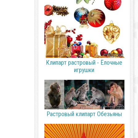
Клипарт растровый - Ёлочные
игрушки
Растровый клипарт Обезьяны