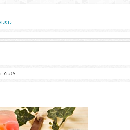
я сеть
 - Спа 39