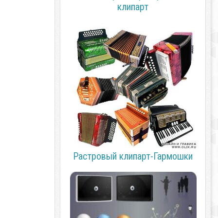
клипарт
Растровый клипарт-Гармошки