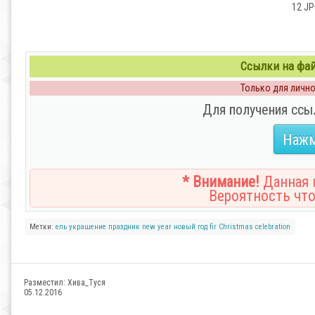
12 JP
Ссылки на файл
Только для личног
Для получения ссы
Нажм
* Внимание!
Данная н
Вероятность что
Метки:
ель
украшение
праздник
new year
новый год
fir
Christmas
celebration
Разместил:
Хива_Туся
05.12.2016