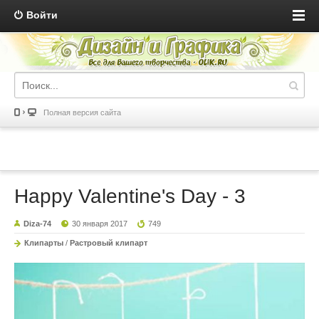
Войти
Полная версия сайта
Happy Valentine's Day - 3
Diza-74
30 января 2017
749
Клипарты
/
Растровый клипарт