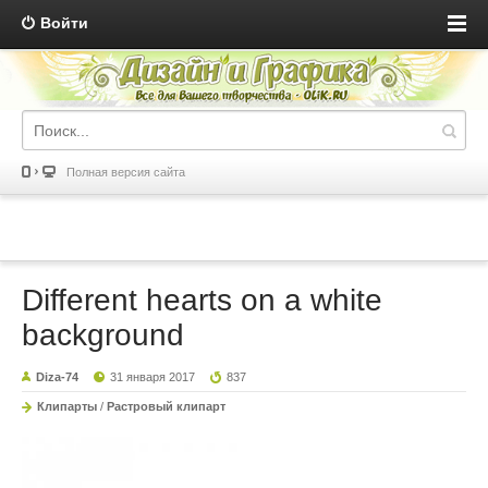
Войти
Полная версия сайта
Different hearts on a white
background
Diza-74
31 января 2017
837
Клипарты
/
Растровый клипарт