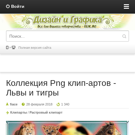
Войти
Полная версия сайта
Коллекция Png клип-артов -
Львы и тигры
fiace
28 февраля 2018
1 340
Клипарты
/
Растровый клипарт