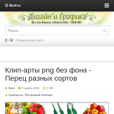
Войти
Полная версия сайта
Клип-арты png без фона -
Перец разных сортов
fiace
5 марта 2018
1 348
Клипарты
/
Растровый клипарт