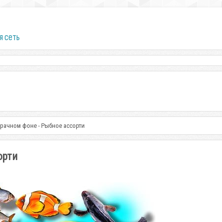
я сеть
зрачном фоне - Рыбное ассорти
орти