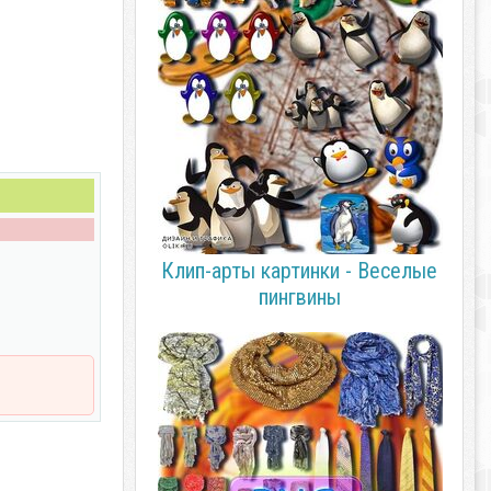
Клип-арты картинки - Веселые
пингвины