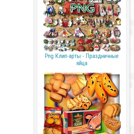
Png Клип-арты - Праздничные
яйца