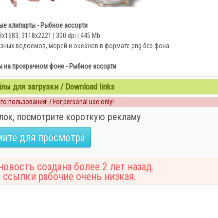
ые клипарты - Рыбное ассорти
3x1683; 3118х2221 | 300 dpi | 445 Mb
зных водоемов, морей и океанов в формате png без фона
ы на прозрачном фоне - Рыбное ассорти
ы для загрузки / Download links
о пользования! / For personal use only!
лок, посмотрите короткую рекламу
ите для просмотра
овость создана более 2 лет назад.
 ссылки рабочие очень низкая.