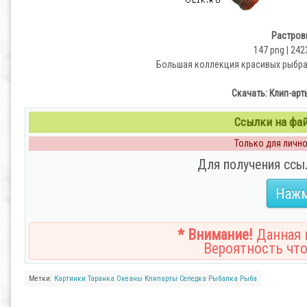
Растров
147 png | 242
Большая коллекция красивых рыбра
Скачать: Клип-арт
Ссылки на файл
Только для личног
Для получения ссы
Нажм
* Внимание!
Данная н
Вероятность что
Метки:
Картинки
Таранка
Океаны
Клипарты
Селедка
Рыбалка
Рыба