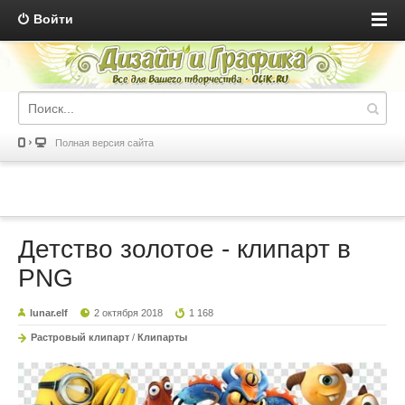
Войти
Полная версия сайта
Детство золотое - клипарт в
PNG
lunar.elf
2 октября 2018
1 168
Растровый клипарт
/
Клипарты