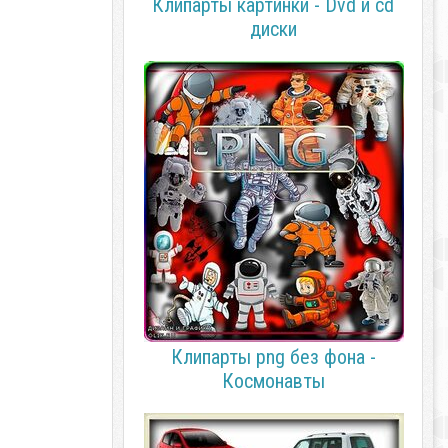
Клипарты картинки - Dvd и cd
диски
Клипарты png без фона -
Космонавты