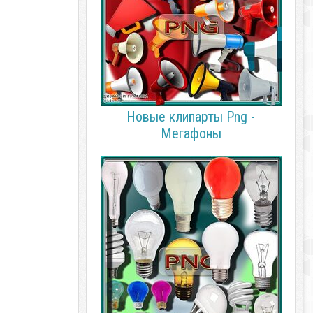
Новые клипарты Png -
Мегафоны