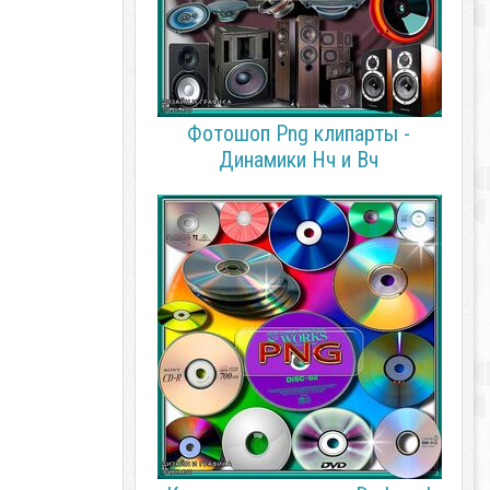
Фотошоп Png клипарты -
Динамики Нч и Вч