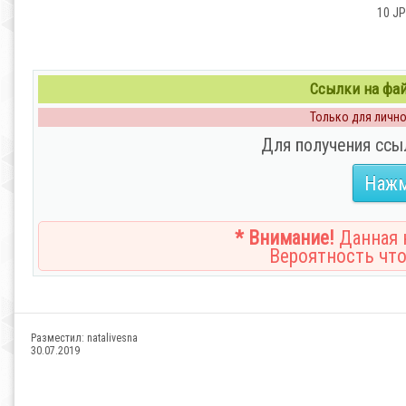
10 JP
Ссылки на файл
Только для личног
Для получения ссы
Нажм
* Внимание!
Данная н
Вероятность что
Разместил:
natalivesna
30.07.2019