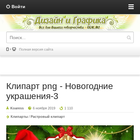
Войти
Полная версия сайта
Клипарт png - Новогодние
украшения-3
Koaress
6 ноября 2019
1 110
Клипарты
/
Растровый клипарт