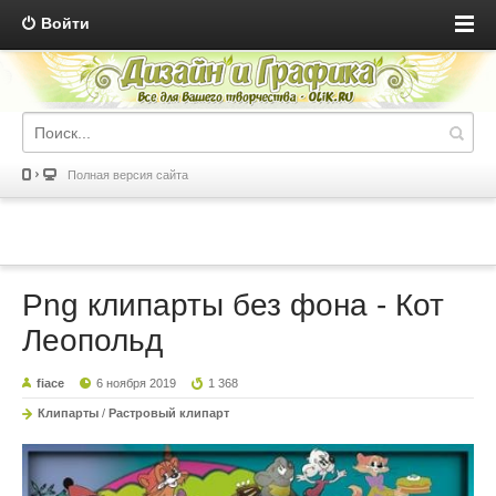
Войти
Полная версия сайта
Png клипарты без фона - Кот
Леопольд
fiace
6 ноября 2019
1 368
Клипарты
/
Растровый клипарт