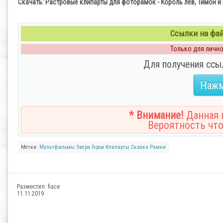
Скачать: Растровые клипарты для фоторамок - Король лев, Тимон и
Ссылки на файл
Только для личног
Для получения ссы
Нажм
* Внимание!
Данная н
Вероятность что
Метки:
Мультфильмы
Звери
Герои
Клипарты
Сказка
Рамки
Разместил:
fiace
11.11.2019