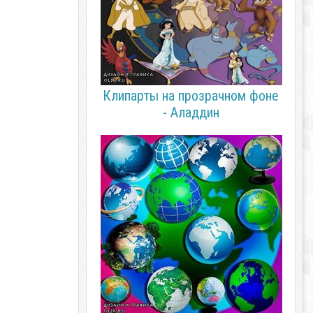
Клипарты на прозрачном фоне
- Аладдин