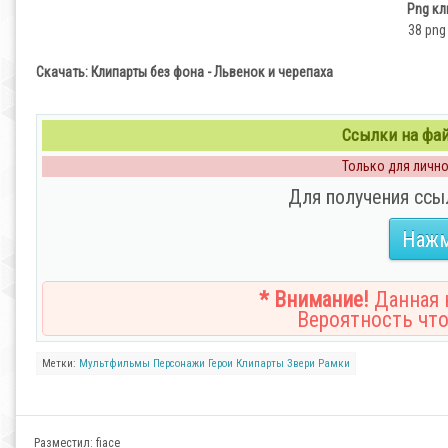
Png кл
38 png 
Скачать: Клипарты без фона - Львенок и черепаха
Ссылки на файл
Только для личног
Для получения ссы
Нажм
* Внимание!
Данная н
Вероятность что
Метки:
Мультфильмы
Персонажи
Герои
Клипарты
Звери
Рамки
Разместил:
fiace