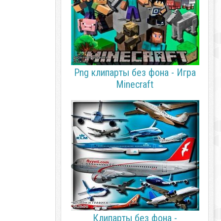
Png клипарты без фона - Игра
Minecraft
Клипарты без фона -