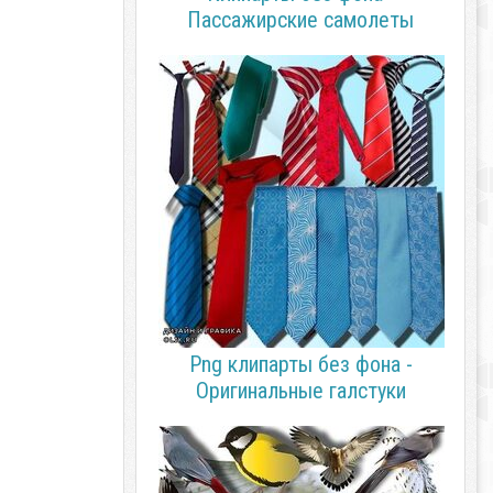
Пассажирские самолеты
Png клипарты без фона -
Оригинальные галстуки