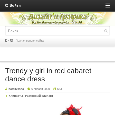
Войти
Полная версия сайта
Trendy y girl in red cabaret
dance dress
natalivesna
6 января 2020
533
Клипарты
/
Растровый клипарт