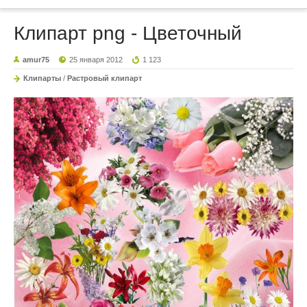
Клипарт png - Цветочный
amur75
25 января 2012
1 123
Клипарты
/
Растровый клипарт