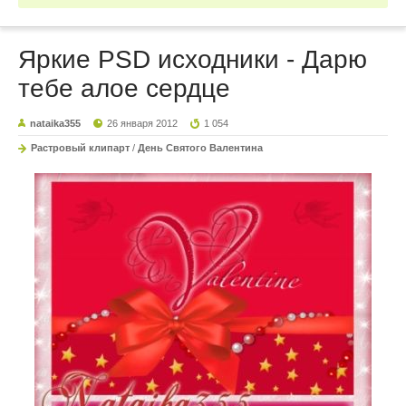
Яркие PSD исходники - Дарю
тебе алое сердце
nataika355
26 января 2012
1 054
Растровый клипарт
/
День Святого Валентина