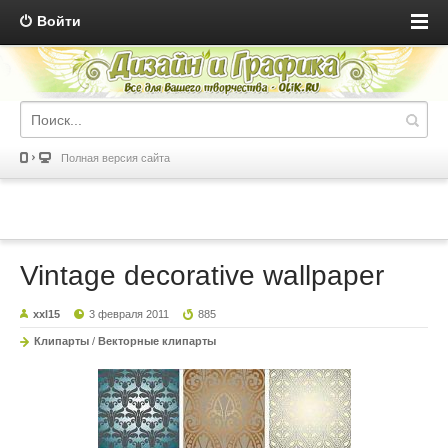
Войти
Полная версия сайта
Vintage decorative wallpaper
xxl15
3 февраля 2011
885
Клипарты
/
Векторные клипарты