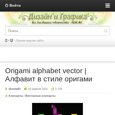
Войти
Полная версия сайта
Origami alphabet vector |
Алфавит в стиле оригами
Sheela83
10 апреля 2011
2 134
Клипарты
/
Векторные клипарты