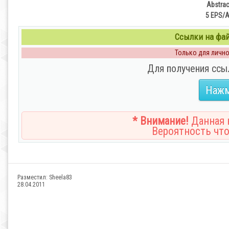
Abstrac
5 EPS/AI
Ссылки на файл
Только для личног
Для получения ссы
Нажм
* Внимание!
Данная н
Вероятность что
Разместил:
Sheela83
28.04.2011