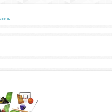
я сеть
r