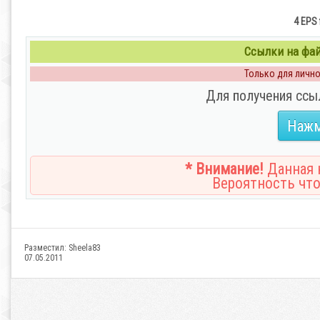
4 EPS 
Ссылки на файл
Только для личног
Для получения ссы
Нажм
* Внимание!
Данная н
Вероятность что
Разместил:
Sheela83
07.05.2011