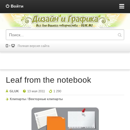
Войти
Полная версия сайта
Leaf from the notebook
GLUK
13 мая 2011
1 290
Клипарты
/
Векторные клипарты