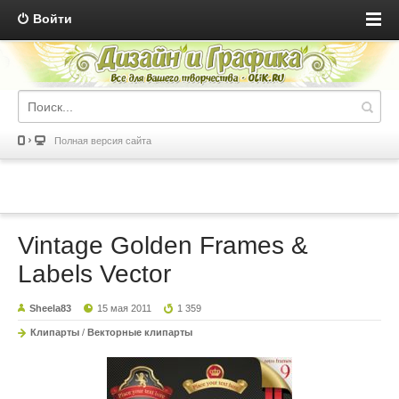
Войти
Полная версия сайта
Vintage Golden Frames &
Labels Vector
Sheela83
15 мая 2011
1 359
Клипарты
/
Векторные клипарты