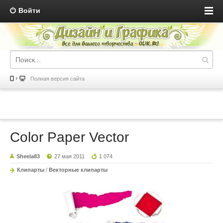
Войти
Полная версия сайта
Color Paper Vector
Sheela83
27 мая 2011
1 074
Клипарты
/
Векторные клипарты