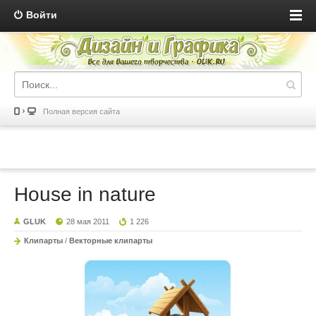
Войти
Полная версия сайта
House in nature
GLUK
28 мая 2011
1 226
Клипарты
/
Векторные клипарты