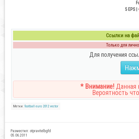
F
5 EPS |
Ссылки на файл
Только для личног
Для получения ссы
Нажм
* Внимание!
Данная н
Вероятность что
Метки:
football
euro
2012
vector
Разместил:
otpravitelbgfd
05.06.2011