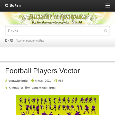
Войти
Полная версия сайта
Football Players Vector
otpravitelbgfd
6 июня 2011
988
Клипарты
/
Векторные клипарты