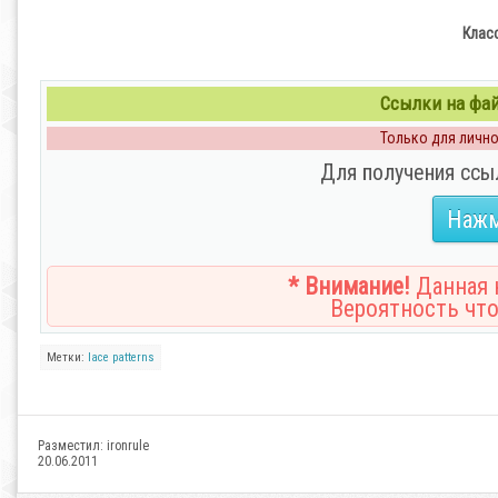
Клас
Ссылки на файл
Только для личног
Для получения ссы
Нажм
* Внимание!
Данная н
Вероятность что
Метки:
lace
patterns
Разместил:
ironrule
20.06.2011