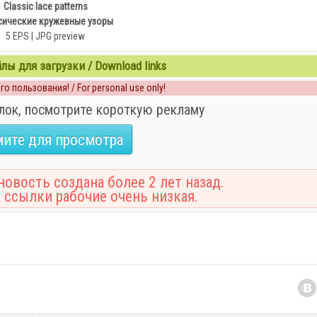
Classic lace patterns
сические кружевные узоры
5 EPS | JPG preview
ы для загрузки / Download links
о пользования! / For personal use only!
лок, посмотрите короткую рекламу
ите для просмотра
овость создана более 2 лет назад.
 ссылки рабочие очень низкая.