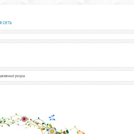
я сеть
ружевные узоры