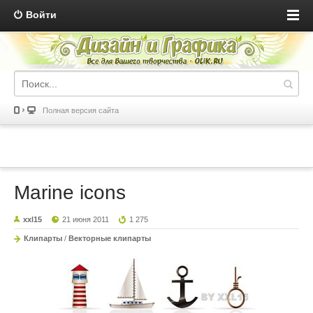
Войти
Полная версия сайта
Marine icons
xxl15
21 июня 2011
1 275
Клипарты
/
Векторные клипарты