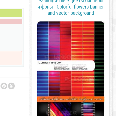
Разноцветные цветы баннеры
и фоны | Colorful flowers banner
and vector background