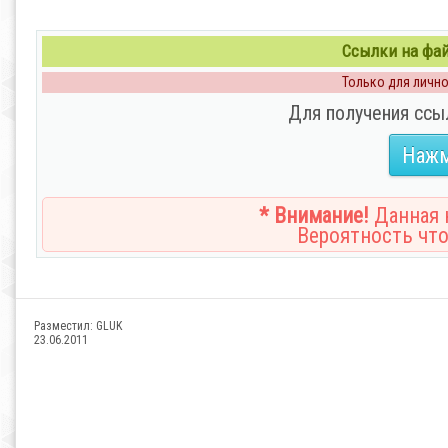
Ссылки на файл
Только для личног
Для получения ссы
Нажм
* Внимание!
Данная н
Вероятность что
Разместил:
GLUK
23.06.2011