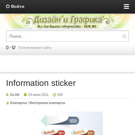
Войти
Полная версия сайта
Information sticker
GLUK
23 июня 2011
630
Клипарты
/
Векторные клипарты