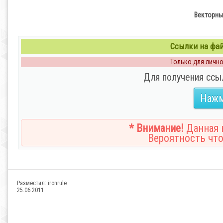
Векторны
Ссылки на файл
Только для личног
Для получения ссы
Нажм
* Внимание!
Данная н
Вероятность что
Разместил:
ironrule
25.06.2011