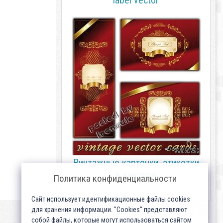
label vector
Винтажные карточки, этикетки
в векторе
Политика конфиденциальности
Сайт использует идентификационные файлы cookies
для хранения информации. "Cookies" представляют
собой файлы, которые могут использоваться сайтом