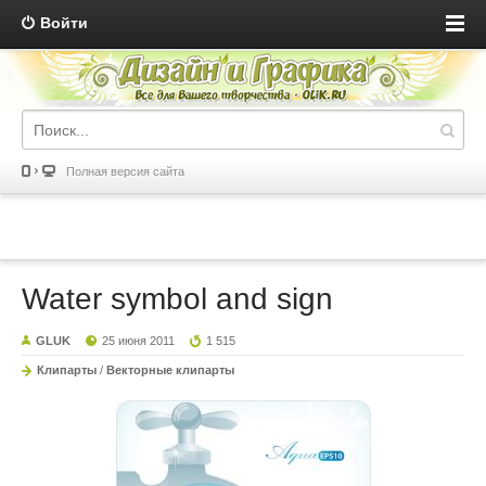
Войти
Полная версия сайта
Water symbol and sign
GLUK
25 июня 2011
1 515
Клипарты
/
Векторные клипарты