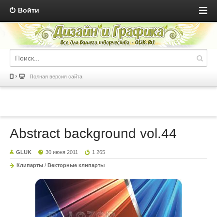
Войти
Полная версия сайта
Abstract background vol.44
GLUK
30 июня 2011
1 265
Клипарты
/
Векторные клипарты