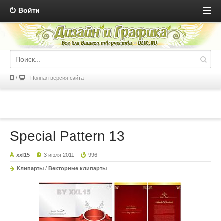
Войти
Полная версия сайта
Special Pattern 13
xxl15
3 июля 2011
996
Клипарты
/
Векторные клипарты