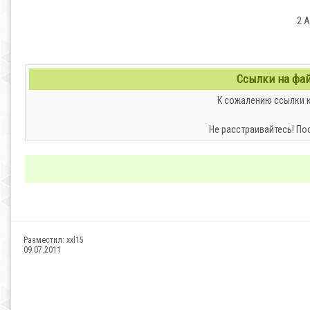
2 A
Ссылки на файл
К сожалению ссылки к
Не расстраивайтесь! По
Разместил:
xxl15
09.07.2011