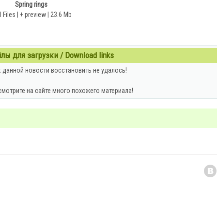
Spring rings
I Files | + preview | 23.6 Mb
ы для загрузки / Download links
 данной новости восстановить не удалось!
смотрите на сайте много похожего материала!