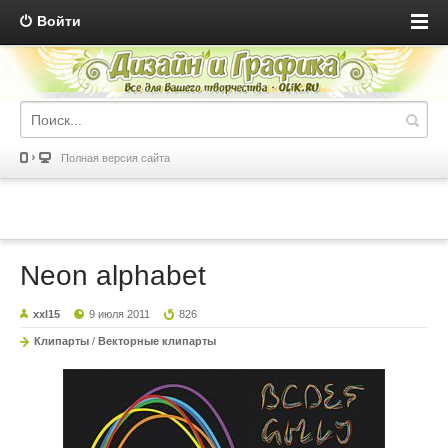
Войти
Полная версия сайта
Neon alphabet
xxl15
9 июля 2011
826
Клипарты
/
Векторные клипарты